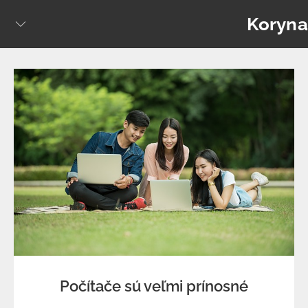
Skip
Koryna
to
content
Počítače sú veľmi prínosné