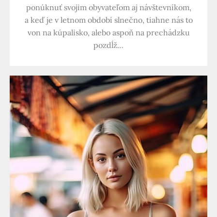
ponúknuť svojim obyvateľom aj návštevníkom,
a keď je v letnom období slnečno, tiahne nás to
von na kúpalisko, alebo aspoň na prechádzku
pozdĺž…