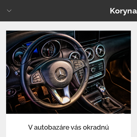
Skip
Koryna
to
content
V autobazáre vás okradnú