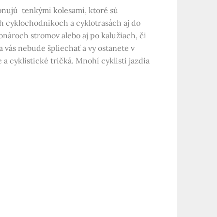
ponujú tenkými kolesami, ktoré sú
h cyklochodníkoch a cyklotrasách aj do
nároch stromov alebo aj po kalužiach, či
na vás nebude špliechať a vy ostanete v
 cyklistické tričká. Mnohí cyklisti jazdia