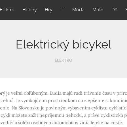
Elektro
Hobby
Hry
IT
Móda
Moto
PC
Elektrický bicykel
ELEKTRO
orý je veľmi obľúbeným. Ľudia majú radi trávenie času v príro
stehná. Je vynikajúcim prostriedkom na zlepšenie si kondície
venie. Na Slovensku je povinným vybavením cyklistu cyklistic
ykli môžete zažiť nepríjemnú nehodu, a práve cyklistická pr
vodiči a šoféri osobných automobilov vidia lepšie na ceste.