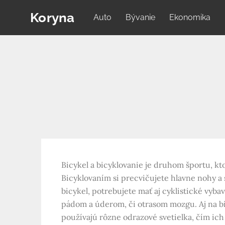
Skip
Koryna
Auto
Bývanie
Ekonomika
to
content
Bicykel a bicyklovanie je druhom športu, kt
Bicyklovaním si precvičujete hlavne nohy a 
bicykel, potrebujete mať aj cyklistické vyba
pádom a úderom, či otrasom mozgu. Aj na bic
používajú rôzne odrazové svetielka, čím ich 