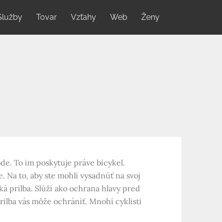
Služby
Tovar
Vzťahy
Web
Ženy
de. To im poskytuje práve bicykel.
. Na to, aby ste mohli vysadnúť na svoj
ká prilba. Slúži ako ochrana hlavy pred
ilba vás môže ochrániť. Mnohí cyklisti