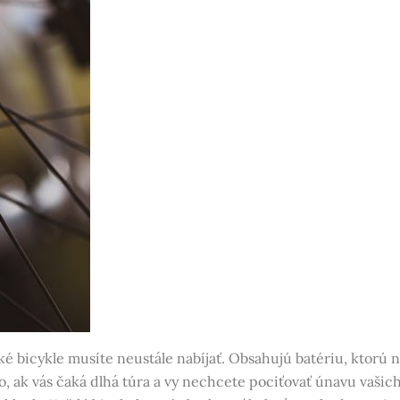
cké bicykle musíte neustále nabíjať. Obsahujú batériu, ktorú 
to, ak vás čaká dlhá túra a vy nechcete pociťovať únavu vašic