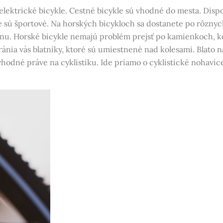
 elektrické bicykle. Cestné bicykle sú vhodné do mesta. Dis
e sú športové. Na horských bicykloch sa dostanete po rôznyc
énu. Horské bicykle nemajú problém prejsť po kamienkoch, ko
hránia vás blatníky, ktoré sú umiestnené nad kolesami. Blato 
dné práve na cyklistiku. Ide priamo o cyklistické nohavice a