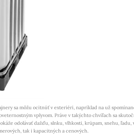
ntajnery sa môžu ocitnúť v exteriéri, napríklad na už spomín
eternostným vplyvom. Práve v takýchto chvíľach sa skutočne
dokáže odolávať dažďu, slnku, vlhkosti, krúpam, snehu, ľadu, 
merových, tak i kapacitných a cenových.