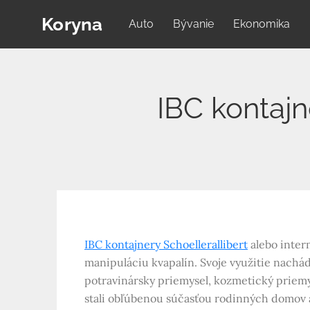
Skip
Koryna
Auto
Bývanie
Ekonomika
to
content
IBC kontaj
IBC kontajnery Schoellerallibert
alebo inter
manipuláciu kvapalín. Svoje využitie nachá
potravinársky priemysel, kozmetický priemy
stali obľúbenou súčasťou rodinných domov a