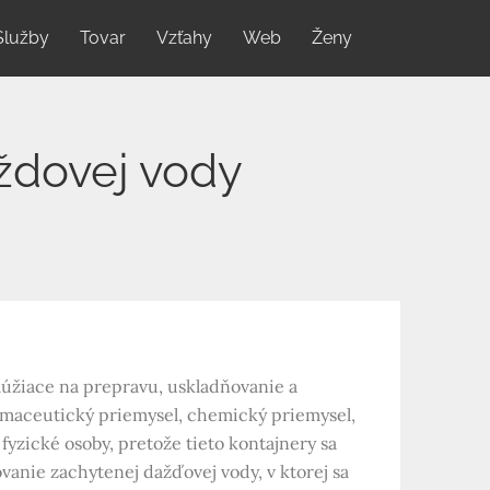
Služby
Tovar
Vzťahy
Web
Ženy
ždovej vody
lúžiace na prepravu, uskladňovanie a
armaceutický priemysel, chemický priemysel,
yzické osoby, pretože tieto kontajnery sa
vanie zachytenej dažďovej vody, v ktorej sa