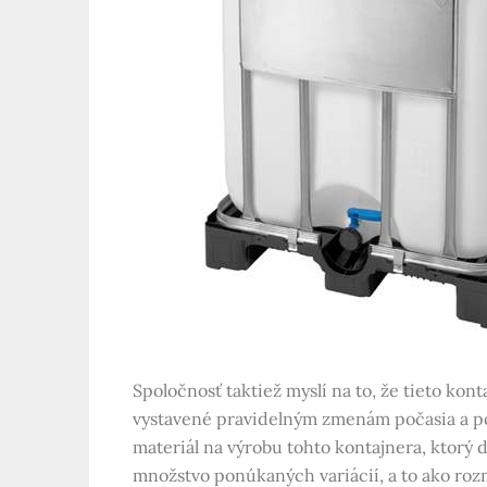
Spoločnosť taktiež myslí na to, že tieto ko
vystavené pravidelným zmenám počasia a pov
materiál na výrobu tohto kontajnera, ktorý 
množstvo ponúkaných variácií, a to ako roz