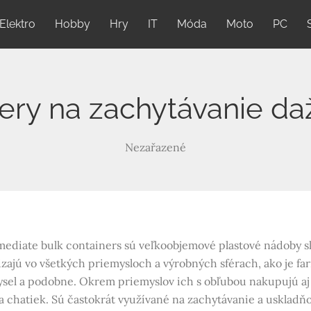
Elektro
Hobby
Hry
IT
Móda
Moto
PC
nery na zachytávanie da
Nezařazené
mediate bulk containers sú veľkoobjemové plastové nádoby s
dzajú vo všetkých priemysloch a výrobných sférach, ako je f
sel a podobne. Okrem priemyslov ich s obľubou nakupujú aj f
 chatiek. Sú častokrát využívané na zachytávanie a uskladňo