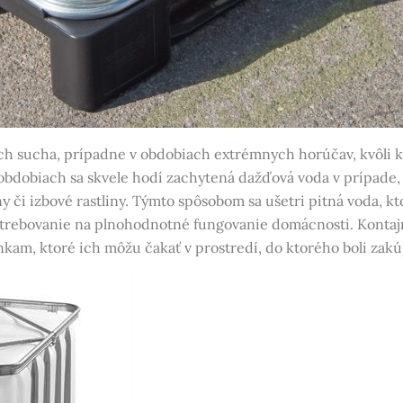
ch sucha, prípadne v obdobiach extrémnych horúčav, kvôli k
 obdobiach sa skvele hodí zachytená dažďová voda v prípade, 
ny či izbové rastliny. Týmto spôsobom sa ušetri pitná voda, k
otrebovanie na plnohodnotné fungovanie domácnosti. Kontajn
kam, ktoré ich môžu čakať v prostredí, do ktorého boli zak