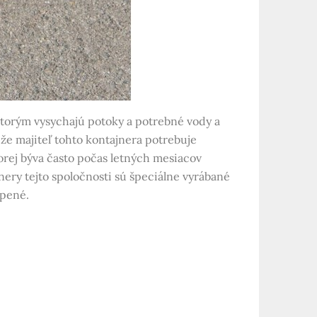
torým vysychajú potoky a potrebné vody a
že majiteľ tohto kontajnera potrebuje
torej býva často počas letných mesiacov
ery tejto spoločnosti sú špeciálne vyrábané
úpené.