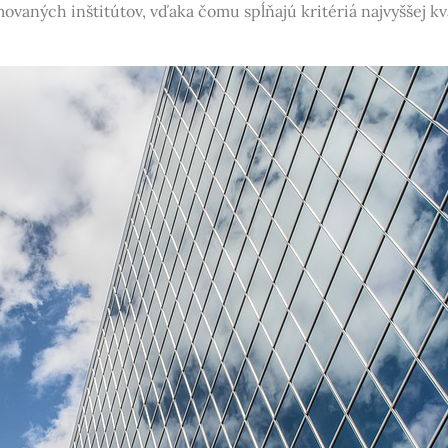
ovaných inštitútov, vďaka čomu spĺňajú kritériá najvyššej kv