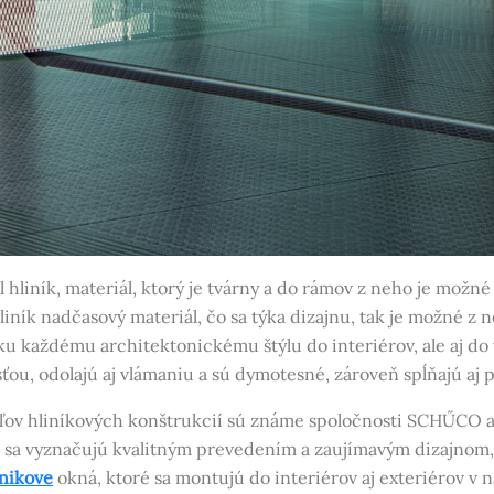
hliník, materiál, ktorý je tvárny a do rámov z neho je možné o
hliník nadčasový materiál, čo sa týka dizajnu, tak je možné z
u každému architektonickému štýlu do interiérov, ale aj do 
ťou, odolajú aj vlámaniu a sú dymotesné, zároveň spĺňajú aj 
teľov hliníkových konštrukcií sú známe spoločnosti SCHŰCO 
e sa vyznačujú kvalitným prevedením a zaujímavým dizajnom,
inikove
okná, ktoré sa montujú do interiérov aj exteriérov v