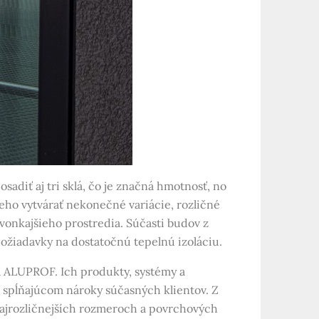
sadiť aj tri sklá, čo je značná hmotnosť, no
 neho vytvárať nekonečné variácie, rozličné
vonkajšieho prostredia. Súčasti budov z
požiadavky na dostatočnú tepelnú izoláciu.
a ALUPROF. Ich produkty, systémy a
 spĺňajúcom nároky súčasných klientov. Z
 najrozličnejších rozmeroch a povrchových