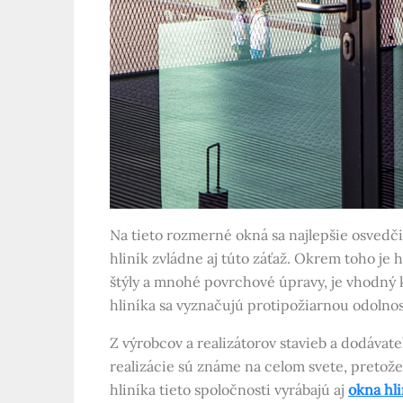
Na tieto rozmerné okná sa najlepšie osvedčil 
hliník zvládne aj túto záťaž. Okrem toho je 
štýly a mnohé povrchové úpravy, je vhodný k
hliníka sa vyznačujú protipožiarnou odolnos
Z výrobcov a realizátorov stavieb a dodáva
realizácie sú známe na celom svete, pretož
hliníka tieto spoločnosti vyrábajú aj
okna hl