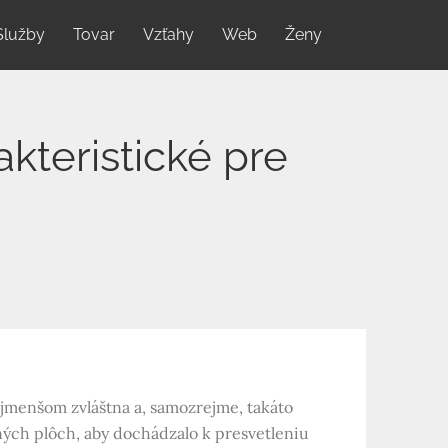
Služby
Tovar
Vzťahy
Web
Ženy
kteristické pre
ajmenšom zvláštna a, samozrejme, takáto
ných plôch, aby dochádzalo k presvetleniu