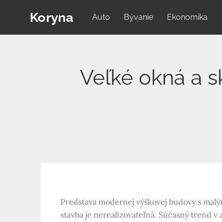
Skip
Koryna
Auto
Bývanie
Ekonomika
to
content
Veľké okná a s
Predstava modernej výškovej budovy s malým
stavba je nerealizovateľná. Súčasný trend v