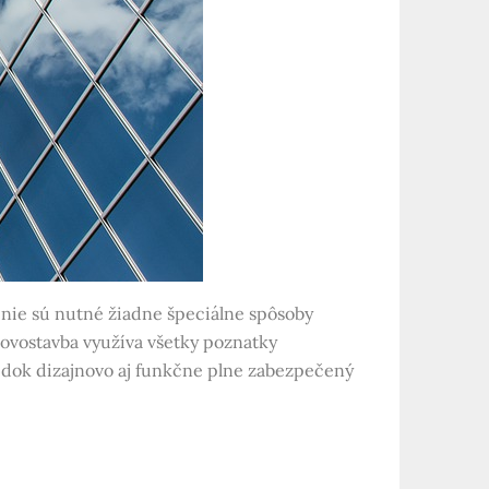
 nie sú nutné žiadne špeciálne spôsoby
novostavba využíva všetky poznatky
ledok dizajnovo aj funkčne plne zabezpečený