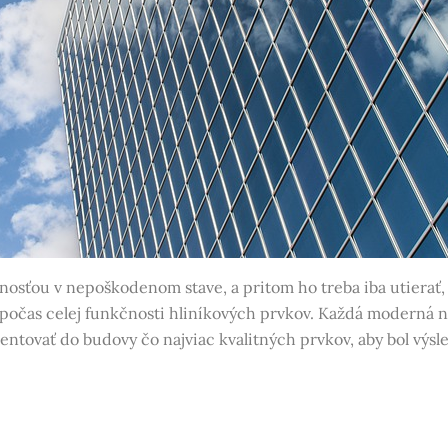
nosťou v nepoškodenom stave, a pritom ho treba iba utierať,
 počas celej funkčnosti hliníkových prvkov. Každá moderná 
ntovať do budovy čo najviac kvalitných prvkov, aby bol výs