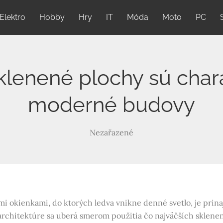
Elektro
Hobby
Hry
IT
Móda
Moto
PC
klenené plochy sú chara
moderné budovy
Nezařazené
i okienkami, do ktorých ledva vnikne denné svetlo, je prin
 architektúre sa uberá smerom použitia čo najväčších sklene