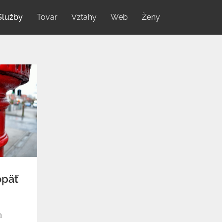
Služby
Tovar
Vzťahy
Web
Ženy
opäť
m