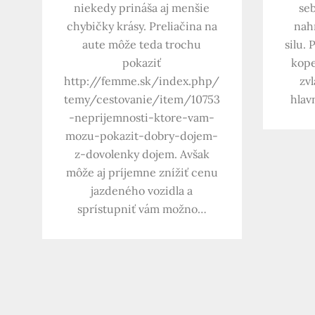
seb
niekedy prináša aj menšie
nah
chybičky krásy. Preliačina na
silu. 
aute môže teda trochu
kope
pokaziť
zvl
http://femme.sk/index.php/
hlav
temy/cestovanie/item/10753
-neprijemnosti-ktore-vam-
mozu-pokazit-dobry-dojem-
z-dovolenky dojem. Avšak
môže aj príjemne znížiť cenu
jazdeného vozidla a
sprístupniť vám možno…