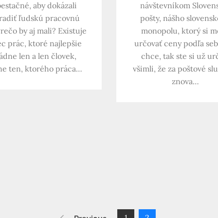
estačné, aby dokázali
návštevníkom Sloven
radiť ľudskú pracovnú
pošty, nášho slovens
Prečo by aj mali? Existuje
monopolu, ktorý si 
c prác, ktoré najlepšie
určovať ceny podľa seb
ádne len a len človek,
chce, tak ste si už ur
ne ten, ktorého práca…
všimli, že za poštové slu
znova…
1
2