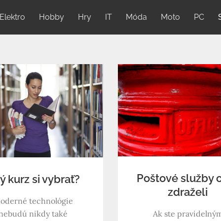
Elektro
Hobby
Hry
IT
Móda
Moto
PC
Poštové služby 
ý kurz si vybrať?
zdraželi
oderné technológie
nebudú nikdy také
Ak ste pravidelný