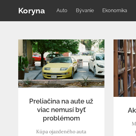
Skip
Koryna
Auto
Bývanie
Ekonomika
to
content
Preliačina na aute už
viac nemusí byť
Ak
problémom
M
Kúpa ojazdeného auta