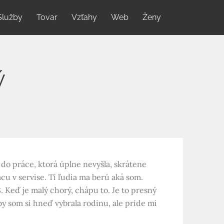
Služby
Tovar
Vzťahy
Web
Ženy
ý
do práce, ktorá úplne nevyšla, skrátene
cu v servise. Tí ľudia ma berú aká som.
. Keď je malý chorý, chápu to. Je to presný
by som si hneď vybrala rodinu, ale príde mi