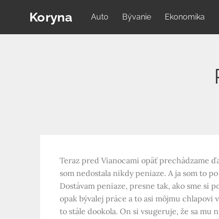
Skip
Koryna
Auto
Bývanie
Ekonomika
to
content
Teraz pred Vianocami opäť prechádzame ďalšo
som nedostala nikdy peniaze. A ja som to po
Dostávam peniaze, presne tak, ako sme si pov
opak bývalej práce a to asi môjmu chlapovi 
to stále dookola. On si vsugeruje, že sa mu 