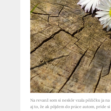
Na revanž som si neskôr vzala pôžičku ja na
aj to, že ak pôjdem do práce autom, príde 