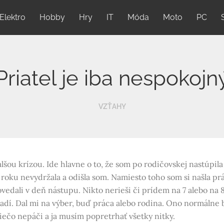
Elektro
Hobby
Hry
IT
Móda
Moto
PC
Priatel je iba nespokojn
VZŤAHY
u krízou. Ide hlavne o to, že som po rodičovskej nastúpila 
 roku nevydržala a odišla som. Namiesto toho som si našla prá
edali v deň nástupu. Nikto nerieši či prídem na 7 alebo na 8
vadí. Dal mi na výber, buď práca alebo rodina. Ono normálne 
niečo nepáči a ja musím popretrhať všetky nitky.