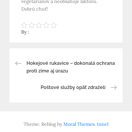
vegetariánov a neobsahuje laktózu.
Dobrú chuť!
By :
Navigace
Hokejové rukavice – dokonalá ochrana
proti zime aj úrazu
pro
Poštové služby opäť zdraželi
příspěvek
Theme: Reblog by
Moral Themes
.
tunel