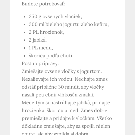
Budete potrebovať:
350 g ovsených vločiek,
300 ml bieleho jogurtu alebo kefíru,
2 PL hrozienok,
2 jablká,
1 PL medu,
škorica podľa chuti.
Postup prípravy:
Zmiešajte ovsené vločky s jogurtom.
Nezalievajte ich vodou. Nechajte zmes
odstáť približne 30 minút, aby vločky
nasali potrebnú vlhkosť a zmäkli.
Medzitým si nastrúhajte jablká, pridajte
hrozienka, škoricu a med. Zmes dobre
premiešajte a pridajte k vločkám. Všetko
dôkladne zmiešajte, aby sa spojili nielen
chute, ale aby vznikla aj dobrá