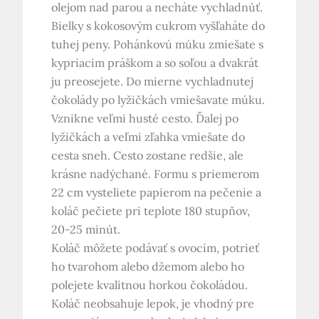
olejom nad parou a necháte vychladnúť.
Bielky s kokosovým cukrom vyšľaháte do
tuhej peny. Pohánkovú múku zmiešate s
kypriacim práškom a so soľou a dvakrát
ju preosejete. Do mierne vychladnutej
čokolády po lyžičkách vmiešavate múku.
Vznikne veľmi husté cesto. Ďalej po
lyžičkách a veľmi zľahka vmiešate do
cesta sneh. Cesto zostane redšie, ale
krásne nadýchané. Formu s priemerom
22 cm vysteliete papierom na pečenie a
koláč pečiete pri teplote 180 stupňov,
20-25 minút.
Koláč môžete podávať s ovocím, potrieť
ho tvarohom alebo džemom alebo ho
polejete kvalitnou horkou čokoládou.
Koláč neobsahuje lepok, je vhodný pre