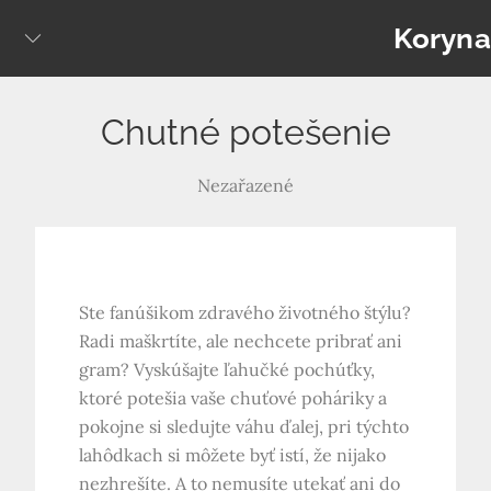
Skip
Koryna
to
content
Chutné potešenie
Nezařazené
Ste fanúšikom zdravého životného štýlu?
Radi maškrtíte, ale nechcete pribrať ani
gram? Vyskúšajte ľahučké pochúťky,
ktoré potešia vaše chuťové poháriky a
pokojne si sledujte váhu ďalej, pri týchto
lahôdkach si môžete byť istí, že nijako
nezhrešíte. A to nemusíte utekať ani do