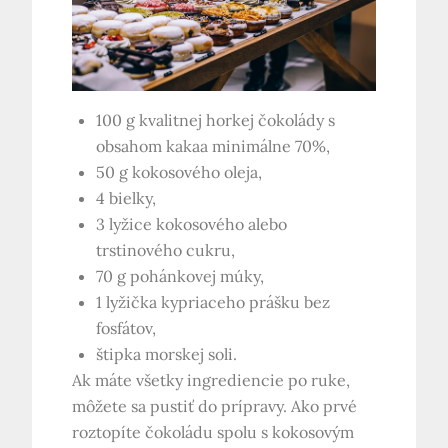
100 g kvalitnej horkej čokolády s
obsahom kakaa minimálne 70%,
50 g kokosového oleja,
4 bielky,
3 lyžice kokosového alebo
trstinového cukru,
70 g pohánkovej múky,
1 lyžička kypriaceho prášku bez
fosfátov,
štipka morskej soli.
Ak máte všetky ingrediencie po ruke,
môžete sa pustiť do prípravy. Ako prvé
roztopíte čokoládu spolu s kokosovým