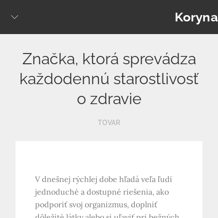
Skip
Koryna
to
content
Značka, ktorá sprevádza
každodennú starostlivosť
o zdravie
TOVAR
V dnešnej rýchlej dobe hľadá veľa ľudí
jednoduché a dostupné riešenia, ako
podporiť svoj organizmus, doplniť
dôležité látky alebo si uľaviť pri bežných