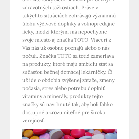
zdravotných ťažkostiach. Práve v
takýchto situáciách zohrávajú významnú
úlohu výživové doplnky a voľnopredajné
lieky, medzi ktorými má nepochybne
svoje miesto aj značka TOTO. Viacerí z
Vás nás už osobne poznajú alebo o nás
počuli. Značka TOTO sa totiž zameriava
na produkty, ktoré majú ambíciu stať sa
súčasťou bežnej domácej lekárničky. Či
už ide o obdobia zvýšenej záťaže, zmeny
počasia, stres alebo potrebu doplniť
vitamíny a minerály, produkty tejto
značky sú navrhnuté tak, aby boli ľahko
dostupné a zrozumiteľné pre širokú
verejnosť.