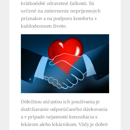
krátkodobé zdravotné ťažkosti. Sú
určené na zmiernenie nepríjemných
príznakov a na podporu komfortu v
každodennom živote.
Dôležitou súčasťou ich používania je
dodržiavanie odporúčaného dávkovania
a v prípade nejasností konzultácia s
lekárom alebo lekárnikom. Vždy je dobré