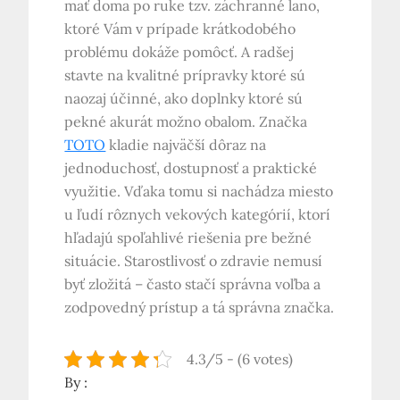
mať doma po ruke tzv. záchranné lano,
ktoré Vám v prípade krátkodobého
problému dokáže pomôcť. A radšej
stavte na kvalitné prípravky ktoré sú
naozaj účinné, ako doplnky ktoré sú
pekné akurát možno obalom.
Značka
TOTO
kladie najväčší dôraz na
jednoduchosť, dostupnosť a praktické
využitie. Vďaka tomu si nachádza miesto
u ľudí rôznych vekových kategórií, ktorí
hľadajú spoľahlivé riešenia pre bežné
situácie. Starostlivosť o zdravie nemusí
byť zložitá – často stačí správna voľba a
zodpovedný prístup a tá správna značka.
4.3/5 - (6 votes)
By :