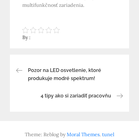
multifunkčnosť zariadenia.
By :
Navigace
Pozor na LED osvetlenie, ktoré
produkuje modré spektrum!
pro
4 tipy ako si zariadiť pracovňu
příspěvek
Theme: Reblog by
Moral Themes
.
tunel