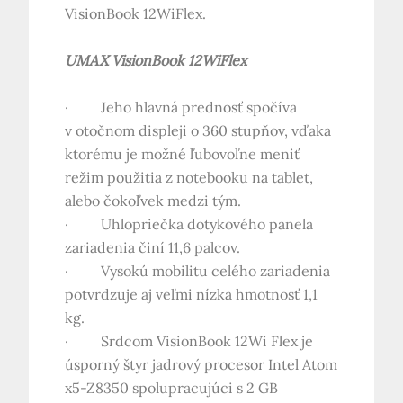
VisionBook 12WiFlex.
UMAX VisionBook 12WiFlex
· Jeho hlavná prednosť spočíva
v otočnom displeji o 360 stupňov, vďaka
ktorému je možné ľubovoľne meniť
režim použitia z notebooku na tablet,
alebo čokoľvek medzi tým.
· Uhlopriečka dotykového panela
zariadenia činí 11,6 palcov.
· Vysokú mobilitu celého zariadenia
potvrdzuje aj veľmi nízka hmotnosť 1,1
kg.
· Srdcom VisionBook 12Wi Flex je
úsporný štyr jadrový procesor Intel Atom
x5-Z8350 spolupracujúci s 2 GB