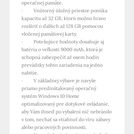
operačnej pamäte.
· Vnútorný úložný priestor ponúka
kapacitu až 32 GB, ktorú možno hravo
rozšíriť o ďalších až 128 GB pomocou
vloženej pamäťovej karty.
· Potešujúce hodnoty dosahuje aj
batéria o veľkosti 9000 mAh, ktorá je
schopná zabezpečiť až osem hodín
prevádzky tohto zariadenia na jedno
nabitie.
· V základnej výbave je navyše
priamo predinštalovaný operačný
systém Windows 10 Home
optimalizovaný pre dotykové ovládanie,
aby Vám ihneď po vybalení nič nebránilo
v tom, nechať sa vtiahnuť do víru zábavy
alebo pracovných povinností.