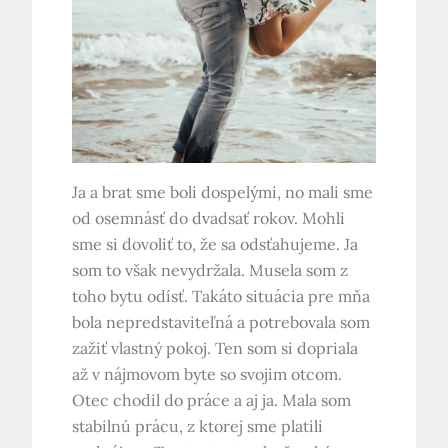
Ja a brat sme boli dospelými, no mali sme
od osemnásť do dvadsať rokov. Mohli
sme si dovoliť to, že sa odsťahujeme. Ja
som to však nevydržala. Musela som z
toho bytu odísť. Takáto situácia pre mňa
bola nepredstaviteľná a potrebovala som
zažiť vlastný pokoj. Ten som si dopriala
až v nájmovom byte so svojim otcom.
Otec chodil do práce a aj ja. Mala som
stabilnú prácu, z ktorej sme platili