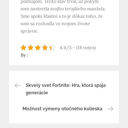
podnájom. Tento stav trval, až pokým
som nestretla svojho terajšieho manžela.
Sme spolu šťastní a to je dôkaz toho, že
som sa rozhodla vo svojom živote
správne.
4.4/5 - (18 votes)
By :
Navigace
Skvelý svet Fortnite: Hra, ktorá spája
generácie
pro
Možnosť výmeny otočného kolieska
příspěvek