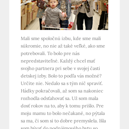
Mali sme spoločnú izbu, kde sme mali
súkromie, no nie až také veľké, ako sme
potrebovali. To bolo pre nás
nepredstaviteľné. Každý chcel mať
svojho partnera pri sebe v svojej časti
detskej izby. Bolo to podľa vás možné?
Určite nie. Nedalo sa s tým nič spraviť.
Hádky pokračovali, až som sa nakoniec
rozhodla odsťahovať sa. Už som mala
dosť rokov na to, aby k tomu prišlo. Pre
moju mamu to bolo nečakané, no pýtala
sa ma, či som si to dobre premyslela. Išla
som bývať do podnájmového bytu so