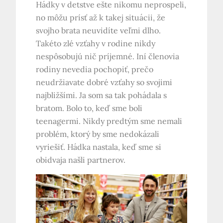
Hádky v detstve ešte nikomu neprospeli,
no môžu prísť až k takej situácii, že
svojho brata neuvidíte veľmi dlho.
Takéto zlé vzťahy v rodine nikdy
nespôsobujú nič príjemné. Iní členovia
rodiny nevedia pochopiť, prečo
neudržiavate dobré vzťahy so svojimi
najbližšími. Ja som sa tak pohádala s
bratom. Bolo to, keď sme boli
teenagermi. Nikdy predtým sme nemali
problém, ktorý by sme nedokázali
vyriešiť. Hádka nastala, keď sme si
obidvaja našli partnerov.