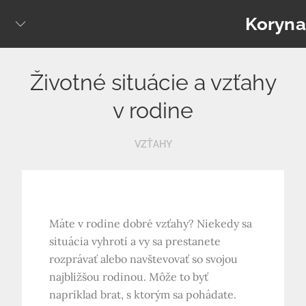
Skip
Koryna
to
content
Životné situácie a vzťahy
v rodine
VZŤAHY
Máte v rodine dobré vzťahy? Niekedy sa
situácia vyhrotí a vy sa prestanete
rozprávať alebo navštevovať so svojou
najbližšou rodinou. Môže to byť
napríklad brat, s ktorým sa pohádate.