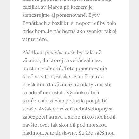
bazilika sv. Marca po ktorom je
samozrejme aj pomenované. Byť v
Benátkach a baziliku si nepozrieť by bolo
hriechom. Je nádherná ako zvonku tak aj
v interiére.
Zážitkom pre Vás môže byť taktiež
väznica, do ktorej sa vchádzalo tzv.
mostom vzdechú. Toto pomenovanie
spočíva v tom, že ak ste po ňom raz
prešli dnu do väznice už nikdy viac ste
sa odtiaľ nedostali. Výnimkou boli
situácie ak sa Vám podarilo podplatiť
stráže. Avšak ak väzeň nebol schopný si
zabezpečiť stravu a ak ho nikto nechodil
navštevovať tak skončil pod morskou
hladinou. A to doslovne. Stráže väčšinou