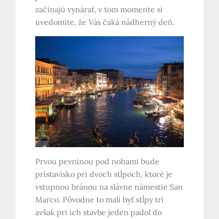
začínajú vynárať, v tom momente si
uvedomíte, že Vás čaká nádherný deň.
Prvou pevninou pod nohami bude
prístavisko pri dvoch stĺpoch, ktoré je
vstupnou bránou na slávne námestie San
Marco. Pôvodne to mali byť stĺpy tri
avšak pri ich stavbe jeden padol do