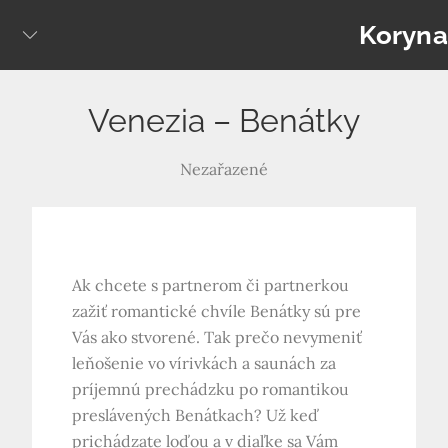
Skip
Koryna
to
content
Venezia – Benátky
Nezařazené
Ak chcete s partnerom či partnerkou
zažiť romantické chvíle Benátky sú pre
Vás ako stvorené. Tak prečo nevymeniť
leňošenie vo vírivkách a saunách za
príjemnú prechádzku po romantikou
preslávených Benátkach? Už keď
prichádzate loďou a v diaľke sa Vám