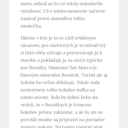
mora, odkiaľ sa ho už nikdy nepodarilo
vytiahnuť. Už v tomto momente začnete
nasávať pravú atmosféru tohto
mestečka.
Hlavne v lete je to tu cítiť zvláštnym
závanom, pre niektorých je to smrad iný
si túto vôňu užívajú a prirovnávajú ju k
starobe a pokladajú ju za niečo typické
pre Benátky. Námestie San Marco je
hlavným námestím Benátok. Turisti ale aj
holuby ho veľmi obľubujú. Nikde inde
nestretnete toľko holubov koľko na
tomto mieste. Bolo by dobré keby ste
vedeli, že v Benátkach je kŕmenie
holubov prísne zakázane, a ak by ste so
porušili musíte sa pripraviť na poriadne
mastnú pokutu. Na tomto námestí stojí