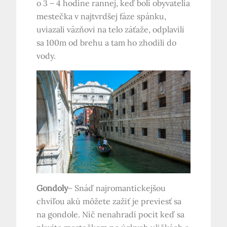
o 3 – 4 hodine rannej, keď boli obyvatelia
mestečka v najtvrdšej fáze spánku,
uviazali väzňovi na telo záťaže, odplavili
sa 100m od brehu a tam ho zhodili do
vody.
Gondoly
– Snáď najromantickejšou
chvíľou akú môžete zažiť je previesť sa
na gondole. Nič nenahradí pocit keď sa