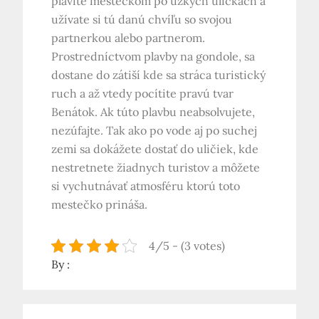
plavíte mestečkom po úzkych uličkách a
užívate si tú danú chvíľu so svojou
partnerkou alebo partnerom.
Prostredníctvom plavby na gondole, sa
dostane do zátiší kde sa stráca turistický
ruch a až vtedy pocítite pravú tvar
Benátok. Ak túto plavbu neabsolvujete,
nezúfajte. Tak ako po vode aj po suchej
zemi sa dokážete dostať do uličiek, kde
nestretnete žiadnych turistov a môžete
si vychutnávať atmosféru ktorú toto
mestečko prináša.
4/5 - (3 votes)
By :