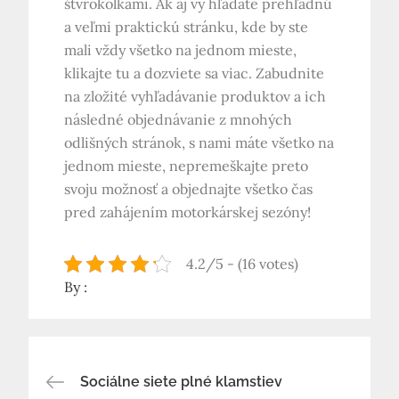
štvrokolkami. Ak aj vy hľadáte prehľadnú
a veľmi praktickú stránku, kde by ste
mali vždy všetko na jednom mieste,
klikajte tu a dozviete sa viac. Zabudnite
na zložité vyhľadávanie produktov a ich
následné objednávanie z mnohých
odlišných stránok, s nami máte všetko na
jednom mieste, nepremeškajte preto
svoju možnosť a objednajte všetko čas
pred zahájením motorkárskej sezóny!
4.2/5 - (16 votes)
By :
Navigace
Sociálne siete plné klamstiev