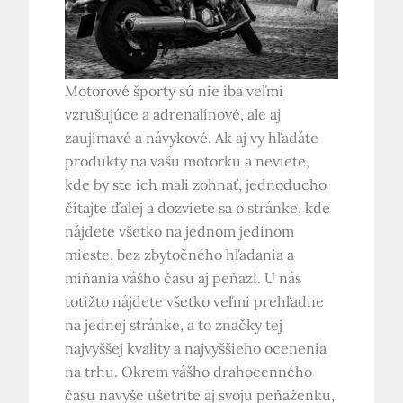
Motorové športy sú nie iba veľmi
vzrušujúce a adrenalínové, ale aj
zaujímavé a návykové. Ak aj vy hľadáte
produkty na vašu motorku a neviete,
kde by ste ich mali zohnať, jednoducho
čítajte ďalej a dozviete sa o stránke, kde
nájdete všetko na jednom jedinom
mieste, bez zbytočného hľadania a
míňania vášho času aj peňazí. U nás
totižto nájdete všetko veľmi prehľadne
na jednej stránke, a to značky tej
najvyššej kvality a najvyššieho ocenenia
na trhu. Okrem vášho drahocenného
času navyše ušetríte aj svoju peňaženku,