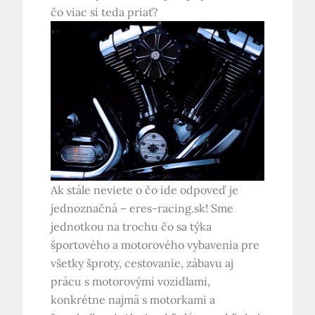
čo viac si teda priať?
Ak stále neviete o čo ide odpoveď je
jednoznačná –
eres-racing.sk
! Sme
jednotkou na trochu čo sa týka
športového a motorového vybavenia pre
všetky šproty, cestovanie, zábavu aj
prácu s motorovými vozidlami,
konkrétne najmä s motorkami a