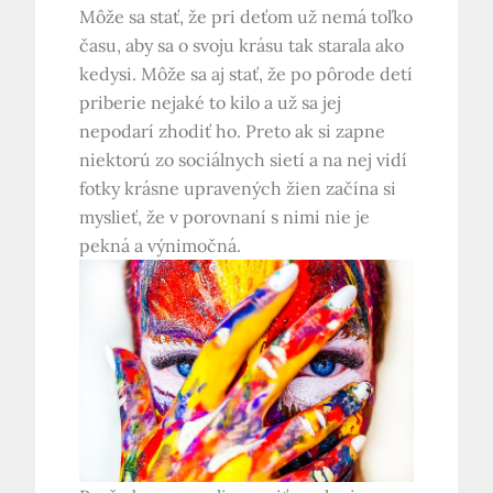
Môže sa stať, že pri deťom už nemá toľko
času, aby sa o svoju krásu tak starala ako
kedysi. Môže sa aj stať, že po pôrode detí
priberie nejaké to kilo a už sa jej
nepodarí zhodiť ho. Preto ak si zapne
niektorú zo sociálnych sietí a na nej vidí
fotky krásne upravených žien začína si
myslieť, že v porovnaní s nimi nie je
pekná a výnimočná.