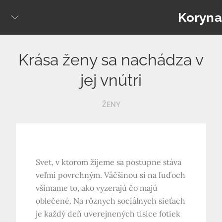
Skip
Koryna
to
content
Krása ženy sa nachádza v
jej vnútri
ŽENY
Svet, v ktorom žijeme sa postupne stáva
veľmi povrchným. Väčšinou si na ľuďoch
všímame to, ako vyzerajú čo majú
oblečené. Na rôznych sociálnych sieťach
je každý deň uverejnených tisíce fotiek