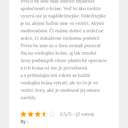
Prečo by sme mali zmeniť myslenie
spoločnosti o kráse. Veď to ako niekto
vyzerá nie je najdôležitejšie. Dôležitejšie
je to, akými ľuďmi sme vo vnútri. Akými
osobnosťami. Či máme dobré a srdečné
srdce, či dokážeme niekomu pomôcť.
Preto by sme sa u žien nemali pozerať
iba na vonkajšiu krásu, aj tak mnohé
ženy podstúpili rôzne plastické operácie
a ich krása už nie je prirodzená
a s pribúdajúcimi rokmi sa každá
vonkajšia krása vytratí, ale to čo je vo
vnútri ženy, aké je osobnosť jej ostane
navždy.
3.5/5 - (2 votes)
By :