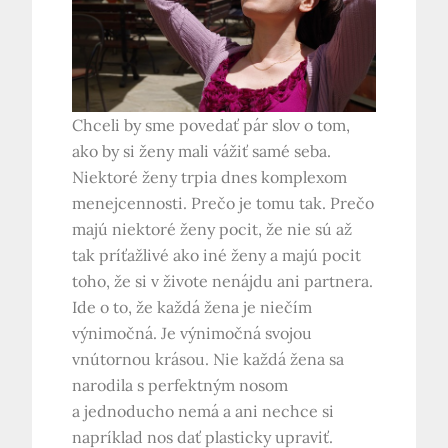
Chceli by sme povedať pár slov o tom,
ako by si ženy mali vážiť samé seba.
Niektoré ženy trpia dnes komplexom
menejcennosti. Prečo je tomu tak. Prečo
majú niektoré ženy pocit, že nie sú až
tak príťažlivé ako iné ženy a majú pocit
toho, že si v živote nenájdu ani partnera.
Ide o to, že každá žena je niečím
výnimočná. Je výnimočná svojou
vnútornou krásou. Nie každá žena sa
narodila s perfektným nosom
a jednoducho nemá a ani nechce si
napríklad nos dať plasticky upraviť.