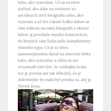
toho, ako vyzeráme. Už sa neviete
dočkať, ako dáte na niektorú zo
sociálnych sietí fotografiu toho, ako
vyzeráte a už len čakáte koľko laikov sa
vám zobrazí na vašej fotografii a okrem
laikov aj pravdaže mnoho komentárov,
do ktorých vám ľudia píšu komplimenty
rôzneho typu. Už je to dnes
samozrejmosťou dávať na internet fotky
toho, ako vyzeráme a nikto sa ani
nezamyslí nad tým, že vonkajšia krása
nie je predsa ani tak dôležitá, čo je
dôležitejšie by malo byť predsa to, aký je
človek žena.