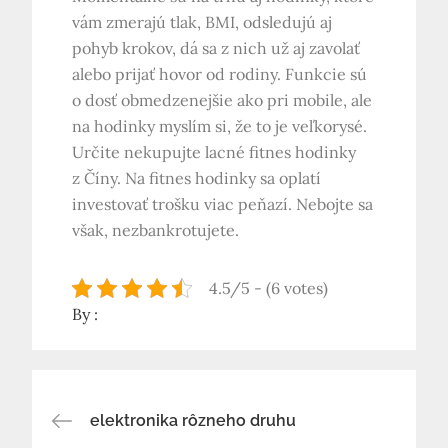
vám zmerajú tlak, BMI, odsledujú aj
pohyb krokov, dá sa z nich už aj zavolať
alebo prijať hovor od rodiny. Funkcie sú
o dosť obmedzenejšie ako pri mobile, ale
na hodinky myslím si, že to je veľkorysé.
Určite nekupujte lacné fitnes hodinky
z Číny. Na fitnes hodinky sa oplatí
investovať trošku viac peňazí. Nebojte sa
však, nezbankrotujete.
4.5/5 - (6 votes)
By :
Navigace
elektronika rôzneho druhu