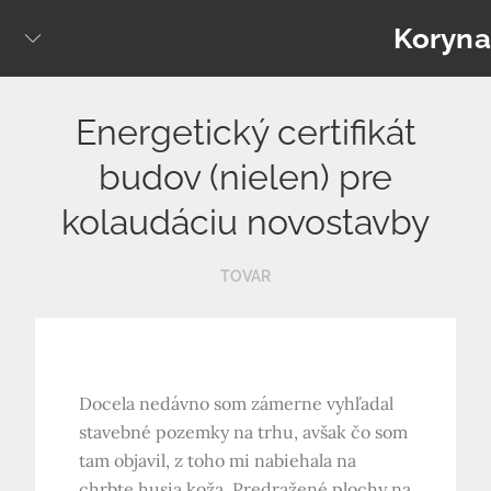
Skip
Koryna
to
content
Energetický certifikát
budov (nielen) pre
kolaudáciu novostavby
TOVAR
Docela nedávno som zámerne vyhľadal
stavebné pozemky na trhu, avšak čo som
tam objavil, z toho mi nabiehala na
chrbte husia koža. Predražené plochy na