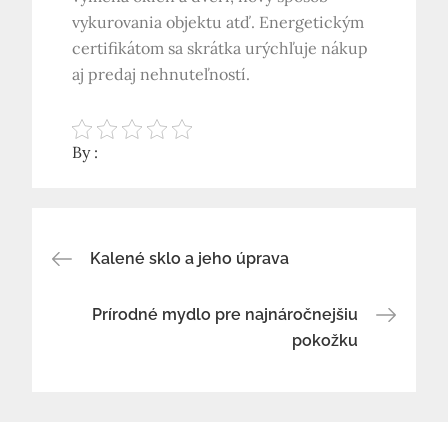
vykurovania objektu atď. Energetickým
certifikátom sa skrátka urýchľuje nákup
aj predaj nehnuteľností.
By :
Navigace
Kalené sklo a jeho úprava
pro
Prírodné mydlo pre najnáročnejšiu
pokožku
příspěvek