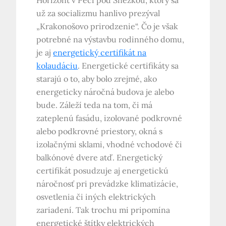
Horizont v Peci pod Sněžkou, ktorý sa
už za socializmu hanlivo prezýval
„Krakonošovo prirodzenie“. Čo je však
potrebné na výstavbu rodinného domu,
je aj
energetický certifikát na
kolaudáciu
. Energetické certifikáty sa
starajú o to, aby bolo zrejmé, ako
energeticky náročná budova je alebo
bude. Záleží teda na tom, či má
zateplenú fasádu, izolované podkrovné
alebo podkrovné priestory, okná s
izolačnými sklami, vhodné vchodové či
balkónové dvere atď. Energetický
certifikát posudzuje aj energetickú
náročnosť pri prevádzke klimatizácie,
osvetlenia či iných elektrických
zariadení. Tak trochu mi pripomína
energetické štítky elektrických