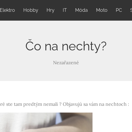
Elektro
Hobby
Hry
IT
Móda
Moto
PC
Čo na nechty?
Nezařazené
oré ste tam predtým nemali ? Objavujú sa vám na nechtoch :