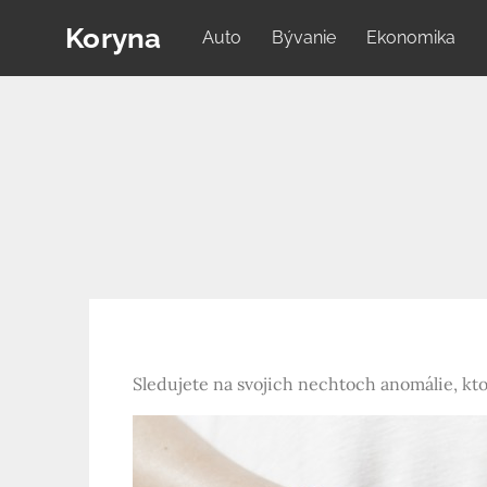
Skip
Koryna
Auto
Bývanie
Ekonomika
to
content
Sledujete na svojich nechtoch anomálie, kt