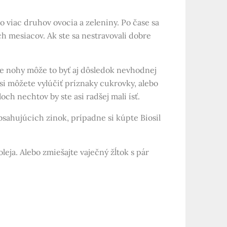
o viac druhov ovocia a zeleniny. Po čase sa
h mesiacov. Ak ste sa nestravovali dobre
te nohy môže to byť aj dôsledok nevhodnej
si môžete vylúčiť príznaky cukrovky, alebo
och nechtov by ste asi radšej mali ísť.
sahujúcich zinok, prípadne si kúpte Biosil
leja. Alebo zmiešajte vaječný žĺtok s pár