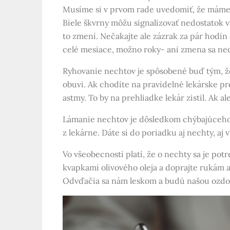
Musíme si v prvom rade uvedomiť, že mám
Biele škvrny môžu signalizovať nedostatok v
to zmení. Nečakajte ale zázrak za pár hodín
celé mesiace, možno roky- ani zmena sa ne
Ryhovanie nechtov je spôsobené buď tým, že 
obuvi. Ak chodíte na pravidelné lekárske p
astmy. To by na prehliadke lekár zistil. Ak a
Lámanie nechtov je dôsledkom chýbajúceho z
z lekárne. Dáte si do poriadku aj nechty, aj v
Vo všeobecnosti platí, že o nechty sa je potr
kvapkami olivového oleja a doprajte rukám a
Odvďačia sa nám leskom a budú našou ozdo