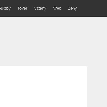
Služby
Tovar
Vzťahy
Web
Ženy