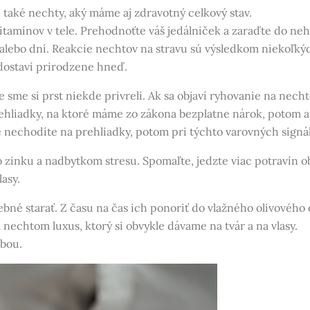
e také
nechty
, aký máme aj zdravotný celkový stav.
itamínov v tele. Prehodnoťte váš jedálniček a zaraďte do neh
 alebo dní. Reakcie nechtov na stravu sú výsledkom niekoľkýc
dostaví prirodzene hneď.
sme si prst niekde privreli. Ak sa objaví ryhovanie na nech
rehliadky, na ktoré máme zo zákona bezplatne nárok, potom a
le nechodíte na prehliadky, potom pri týchto varovných signál
inku a nadbytkom stresu. Spomaľte, jedzte viac potravín ob
lasy.
ebné starať. Z času na čas ich ponoriť do vlažného olivového o
 nechtom luxus, ktorý si obvykle dávame na tvár a na vlasy.
bou.