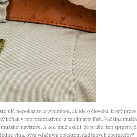
 nič nepokazíte, s výnimkou, ak ide o človeka, ktorý práve 
ý koňak v reprezentatívnej a zaujímavej fľaši. Väčšina mužov
k mužskej návšteve. A keď muž usúdi, že prišiel ten správny 
otriedne vína, býva vďačným objektom nadšených zberateľov?