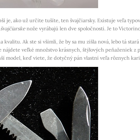
je, ako už určite tušíte, ten švajčiarsky. Existuje veľa typov 
é
švajčiarske
nože vyrábajú len dve spoločnosti. Je to Victorin
litu. Ak ste si všimli, že by sa mu zišla nová, lebo tá stará 
e nájdete veľké množstvo krásnych, štýlových peňaženiek z pr
model, keď viete, že dotyčný pán vlastní veľa rôznych karie