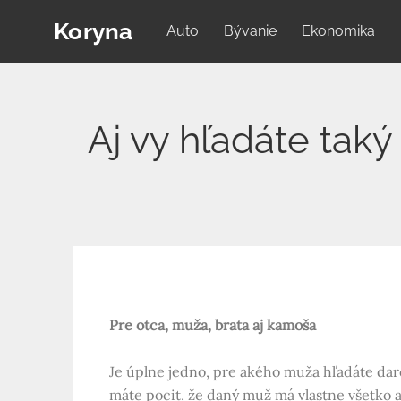
Skip
Koryna
Auto
Bývanie
Ekonomika
to
content
Aj vy hľadáte tak
Pre otca, muža, brata aj kamoša
Je úplne jedno, pre akého muža hľadáte darč
máte pocit, že daný muž má vlastne všetko al