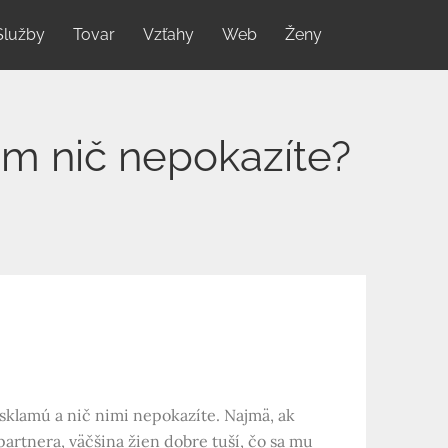
Služby
Tovar
Vzťahy
Web
Ženy
ým nič nepokazíte?
esklamú a nič nimi nepokazíte. Najmä, ak
partnera, väčšina žien dobre tuší, čo sa mu