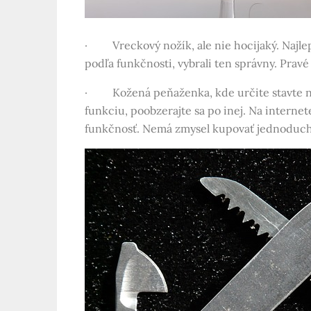
· Vreckový nožík, ale nie hocijaký. Najlepší 
podľa funkčnosti, vybrali ten správny. Prav
· Kožená peňaženka, kde určite stavte na kva
funkciu, poobzerajte sa po inej. Na internet
funkčnosť. Nemá zmysel kupovať jednoduchší 