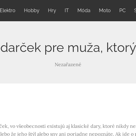
Elektro
Hobby
Hry
IT
Móda
Moto
PC
ý darček pre muža, ktor
Nezařazené
ek, vo všeobecnosti existujú aj klasické dary, ktoré nikdy n
ebo že jeho štýl alebo sny ani poriadne nepoznáte. Ak ide o 