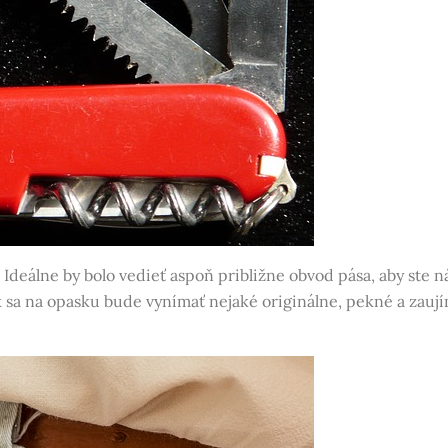
eálne by bolo vedieť aspoň približne obvod pása, aby ste n
k sa na opasku bude vynímať nejaké originálne, pekné a zauj