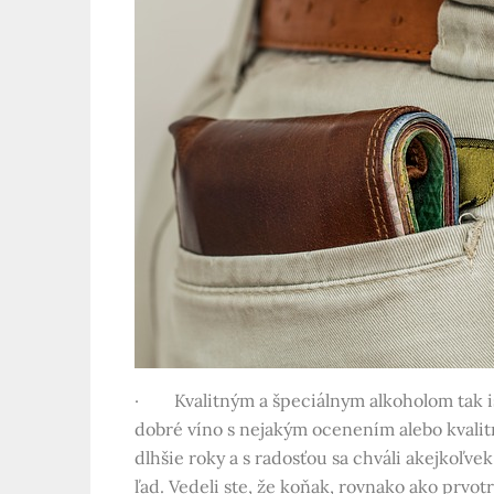
· Kvalitným a špeciálnym alkoholom tak isto
dobré víno s nejakým ocenením alebo kvalitn
dlhšie roky a s radosťou sa chváli akejkoľve
ľad. Vedeli ste, že koňak, rovnako ako prv